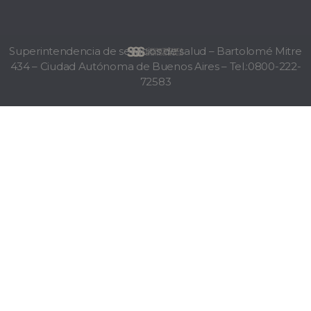
Superintendencia de servicios de salud – Bartolomé Mitre
434 – Ciudad Autónoma de Buenos Aires – Tel.:0800-222-
72583